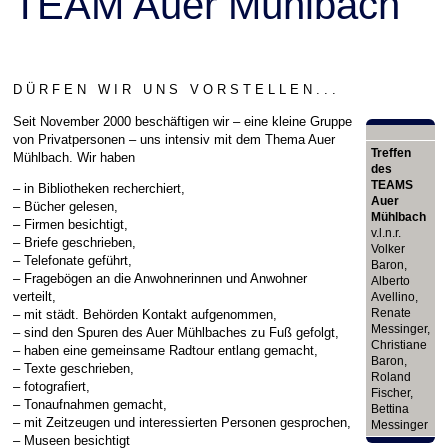
TEAM Auer Mühlbach
D Ü R F E N W I R U N S V O R S T E L L E N . . .
Seit November 2000 beschäftigen wir – eine kleine Gruppe
von Privatpersonen – uns intensiv mit dem Thema Auer
Treffen
Mühlbach. Wir haben
des
TEAMS
– in Bibliotheken recherchiert,
Auer
– Bücher gelesen,
Mühlbach
– Firmen besichtigt,
v.l.n.r.
– Briefe geschrieben,
Volker
– Telefonate geführt,
Baron,
– Fragebögen an die Anwohnerinnen und Anwohner
Alberto
verteilt,
Avellino,
Renate
– mit städt. Behörden Kontakt aufgenommen,
Messinger,
– sind den Spuren des Auer Mühlbaches zu Fuß gefolgt,
Christiane
– haben eine gemeinsame Radtour entlang gemacht,
Baron,
– Texte geschrieben,
Roland
– fotografiert,
Fischer,
– Tonaufnahmen gemacht,
Bettina
– mit Zeitzeugen und interessierten Personen gesprochen,
Messinger
– Museen besichtigt