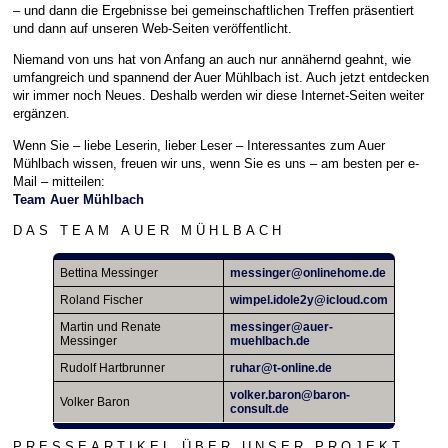
– und dann die Ergebnisse bei gemeinschaftlichen Treffen präsentiert
und dann auf unseren Web-Seiten veröffentlicht.
Niemand von uns hat von Anfang an auch nur annähernd geahnt, wie
umfangreich und spannend der Auer Mühlbach ist. Auch jetzt entdecken
wir immer noch Neues. Deshalb werden wir diese Internet-Seiten weiter
ergänzen.
Wenn Sie – liebe Leserin, lieber Leser – Interessantes zum Auer
Mühlbach wissen, freuen wir uns, wenn Sie es uns – am besten per e-
Mail – mitteilen:
Team Auer Mühlbach
D A S T E A M A U E R M Ü H L B A C H
Bettina Messinger
messinger@onlinehome.de
Roland Fischer
wimpel.idole2y@icloud.com
Martin und Renate
messinger@auer-
Messinger
muehlbach.de
Rudolf Hartbrunner
ruhar@t-online.de
volker.baron@baron-
Volker Baron
consult.de
P R E S S E A R T I K E L Ü B E R U N S E R P R O J E K T