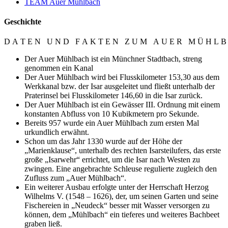
TEAM Auer Mühlbach
Geschichte
D A T E N U N D F A K T E N Z U M A U E R M Ü H L B
Der Auer Mühlbach ist ein Münchner Stadtbach, streng
genommen ein Kanal
Der Auer Mühlbach wird bei Flusskilometer 153,30 aus dem
Werkkanal bzw. der Isar ausgeleitet und fließt unterhalb der
Praterinsel bei Flusskilometer 146,60 in die Isar zurück.
Der Auer Mühlbach ist ein Gewässer III. Ordnung mit einem
konstanten Abfluss von 10 Kubikmetern pro Sekunde.
Bereits 957 wurde ein Auer Mühlbach zum ersten Mal
urkundlich erwähnt.
Schon um das Jahr 1330 wurde auf der Höhe der
„Marienklause“, unterhalb des rechten Isarsteilufers, das erste
große „Isarwehr“ errichtet, um die Isar nach Westen zu
zwingen. Eine angebrachte Schleuse regulierte zugleich den
Zufluss zum „Auer Mühlbach“.
Ein weiterer Ausbau erfolgte unter der Herrschaft Herzog
Wilhelms V. (1548 – 1626), der, um seinen Garten und seine
Fischereien in „Neudeck“ besser mit Wasser versorgen zu
können, dem „Mühlbach“ ein tieferes und weiteres Bachbeet
graben ließ.