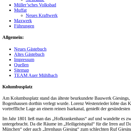
Müller’sches Volksbad
Muffat
Neues Kraftwerk
Maxwerk
Führungen
Allgemein:
Neues Gästebuch
Altes Gästebuch
Impressum
Quellen
Sitemap
TEAM Auer Mühlbach
Kolumbusplatz
Am Kolumbusplatz stand das älteste beurkundete Bauwerk Giesings, d
Bogenhausen dorthin verlegt wurde. Lorenz Westenrieder lobte das Kr
vortreffliche Lage an einem reinen Isarkanal, genießt der gesündesten
Im Jahr 1801 ließ man das „Hofkrankenhaus“ auf und wandelte es zwei
untergebracht. Da die Räume im „Heiligeistspital“ für die Irren auf 
München“ oder auch „Irrenhaus Giesing“ zum schlechten Ruf Giesing