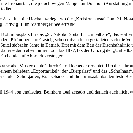
eine Irrenanstalt, die jedoch wegen Mangel an Dotation (Ausstattung 
tädten“.
 Anstalt in die Hochau verlegt, wo die „Kreisirrenanstalt“ am 21. Nov
 Ludwig II. im Starnberger See ertrank.
 Kolumbusplatz für das „St.-Nikolai-Spital für Unheilbare“, das vorhe
er „Pfründner“ am Gasteig schon misslich, so gestalteten sich die Ver
ital siebzehn Jahre in Betrieb. Erst mit dem Bau der Eisenbahnlinie 
 dauerte dann aber immer noch bis 1877, bis der Umzug der „Unheilbar
e Gebäude auf Abbruch versteigert.
raße als „Musterschule“ durch Carl Hocheder errichtet. Um die Jahr
 einem beliebten „Exportartikel“: der „Bierpalast“ und das „Schulhau
ksschulen Schulgärten, Brausebäder und die Turnsaalanbauten feste Bes
l 1944 von englischen Bombern total zerstört und danach auch nicht w