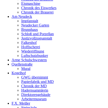
Eismaschine
Chronik des Eiswerkes
Chronik der Brauerei
Am Neudeck
Impfanstalt
Neudecker Garten
Brunnhaus
Schloß und Porzellan
Justizvollzugsanstalt
Falkenhof
Hoffischerei
Wiederöffnung
Luftschutzbunker
Arme Schulschwestern
Quellenstraße
Mural
Kegelhof
GWG übernimmt
Papierfabrik und MD
Chronik der MD
Hadernsammlerin
Direktorengebäude
Arbeitermuseum
F.X. Meiller
Steinsäule