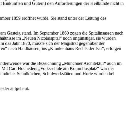
mit Einkünften und Gütern) den Anforderungen der Heilkunde nicht in
ember 1859 eröffnet wurde. Sie stand unter der Leitung des
r am Gasteig stand. Im September 1860 zogen die Spitalinsassen nach
hältnisse im „Neuen Nicolaispital“ noch ungünstiger, sie wurden
um das Jahr 1870, musste sich der Magistrat gegenüber der
en“ nach Haidhausen, ins „Krankenhaus Rechts der Isar“, erfolgen
hundertwende war die Bezeichnung „Münchner Architektur“ auch im
s“. Mit Carl Hocheders „Volksschule am Kolumbusplatz“ war der
tandteile. Schulküchen, Schulwerkstätten und Horte wurden bei
ieder aufgebaut.