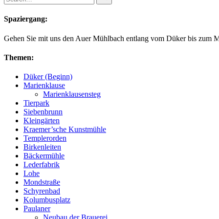
for:
Spaziergang:
Gehen Sie mit uns den Auer Mühlbach entlang vom Düker bis zum 
Themen:
Düker (Beginn)
Marienklause
Marienklausensteg
Tierpark
Siebenbrunn
Kleingärten
Kraemer’sche Kunstmühle
Templerorden
Birkenleiten
Bäckermühle
Lederfabrik
Lohe
Mondstraße
Schyrenbad
Kolumbusplatz
Paulaner
Neubau der Brauerei