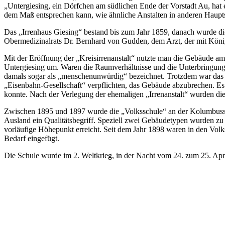
„Untergiesing, ein Dörfchen am südlichen Ende der Vorstadt Au, hat 
dem Maß entsprechen kann, wie ähnliche Anstalten in anderen Haupts
Das „Irrenhaus Giesing“ bestand bis zum Jahr 1859, danach wurde die
Obermedizinalrats Dr. Bernhard von Gudden, dem Arzt, der mit König
Mit der Eröffnung der „Kreisirrenanstalt“ nutzte man die Gebäude am
Untergiesing um. Waren die Raumverhältnisse und die Unterbringung d
damals sogar als „menschenunwürdig“ bezeichnet. Trotzdem war das Sp
„Eisenbahn-Gesellschaft“ verpflichten, das Gebäude abzubrechen. Es
konnte. Nach der Verlegung der ehemaligen „Irrenanstalt“ wurden di
Zwischen 1895 und 1897 wurde die „Volksschule“ an der Kolumbusst
Ausland ein Qualitätsbegriff. Speziell zwei Gebäudetypen wurden zu
vorläufige Höhepunkt erreicht. Seit dem Jahr 1898 waren in den Vol
Bedarf eingefügt.
Die Schule wurde im 2. Weltkrieg, in der Nacht vom 24. zum 25. Apri