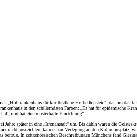
as „Hofkrankenhaus für kurfürstliche Hofbedienstete“, das um das Ja
ankenhaus in den schillerndsten Farben: „Es hat für epidemische Kran
 Luft, und hat eine musterhafte Einrichtung“.
 Jahre später in eine „Irrenanstalt“ um. Bis dahin waren die Geistes
Dauer nicht ausreichten, kam es zur Verlegung an den Kolumbusplatz, w
s beitrug. In zeitgenössischen Beschreibungen Münchens fand Giesin