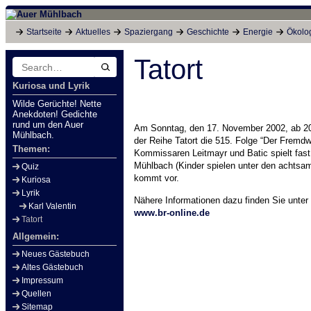
Startseite
Aktuelles
Spaziergang
Geschichte
Energie
Ökolo
Tatort
Search
for:
Kuriosa und Lyrik
Wilde Gerüchte! Nette
Anekdoten! Gedichte
rund um den Auer
Am Sonntag, den 17. November 2002, ab 20:
Mühlbach.
der Reihe Tatort die 515. Folge “Der Fremd
Themen:
Kommissaren Leitmayr und Batic spielt fast
Mühlbach (Kinder spielen unter den achtsa
Quiz
kommt vor.
Kuriosa
Lyrik
Nähere Informationen dazu finden Sie unter
Karl Valentin
www.br-online.de
Tatort
Allgemein:
Neues Gästebuch
Altes Gästebuch
Impressum
Quellen
Sitemap