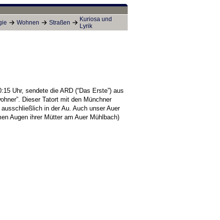
Kuriosa und
gie
Wohnen
Straßen
Lyrik
15 Uhr, sendete die ARD (“Das Erste”) aus
wohner”. Dieser Tatort mit den Münchner
 ausschließlich in der Au. Auch unser Auer
men Augen ihrer Mütter am Auer Mühlbach)